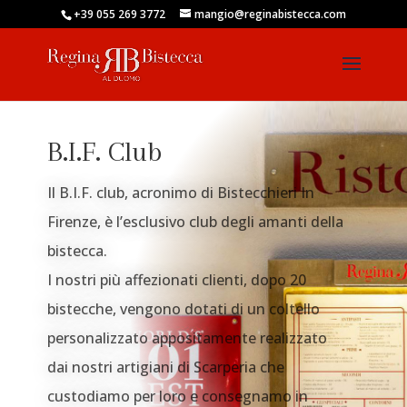
+39 055 269 3772
mangio@reginabistecca.com
B.I.F. Club
Il B.I.F. club, acronimo di Bistecchieri In
Firenze, è l’esclusivo club degli amanti della
bistecca.
I nostri più affezionati clienti, dopo 20
bistecche, vengono dotati di un coltello
personalizzato appositamente realizzato
dai nostri artigiani di Scarperia che
custodiamo per loro e consegnamo in