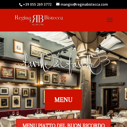
+39 055 269 3772
mangio@reginabistecca.com
MENU
MENU PIATTO DEL BUON RICORDO