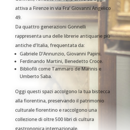
attiva a Firenze in via Fra’ Giovanni Angelico
49.
Da quattro generazioni Gonnelli
rappresenta una delle librerie antiquarie più
antiche d’Italia, frequentata da:
Gabriele D’Annunzio, Giovanni Papini.
Ferdinando Martini, Benedetto Croce.
Bibliofili come Tammaro de Marinis e
Umberto Saba.
Oggi questi spazi accolgono la tua bistecca
alla fiorentina, preservando il patrimonio
culturale fiorentino e raccolgono una
collezione di oltre 500 libri di cultura
gastrononica internazionale.