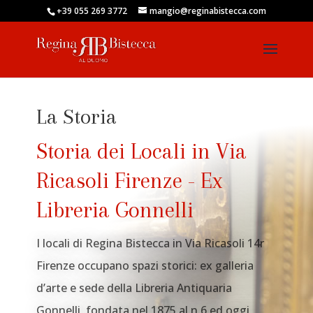
+39 055 269 3772
mangio@reginabistecca.com
La Storia
Storia dei Locali in Via
Ricasoli Firenze - Ex
Libreria Gonnelli
I locali di Regina Bistecca in Via Ricasoli 14r
Firenze occupano spazi storici: ex galleria
d’arte e sede della Libreria Antiquaria
Gonnelli, fondata nel 1875 al n.6 ed oggi