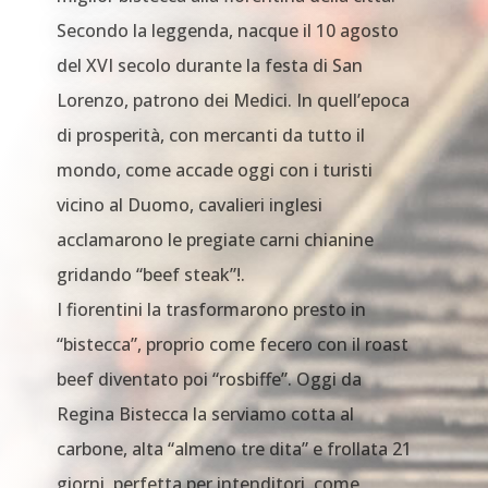
Secondo la leggenda, nacque il 10 agosto
del XVI secolo durante la festa di San
Lorenzo, patrono dei Medici. In quell’epoca
di prosperità, con mercanti da tutto il
mondo, come accade oggi con i turisti
vicino al Duomo, cavalieri inglesi
acclamarono le pregiate carni chianine
gridando “beef steak”!.
I fiorentini la trasformarono presto in
“bistecca”, proprio come fecero con il roast
beef diventato poi “rosbiffe”. Oggi da
Regina Bistecca la serviamo cotta al
carbone, alta “almeno tre dita” e frollata 21
giorni, perfetta per intenditori, come