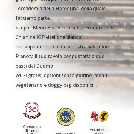
l’Accademia della Fiorentina, della quale
facciamo parte.
Scopri i Menu Bistecca alla Fiorentina con la
Chianina IGP vitellone bianco
dell’appenniono o con la nostra selezione.
Prenota il tuo tavolo per gustarla a due
passi dal Duomo.
Wi-Fi gratis, opzioni senza glutine, menu
vegetariano e doggy bag disponibili.
Consorzio
Accademia
di Tutela
Indicazione
della