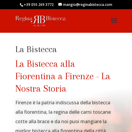
+39 055 269 3772
mangio@reginabistecca.com
La Bistecca
La Bistecca alla
Fiorentina a Firenze - La
Nostra Storia
Firenze è la patria indiscussa della bistecca
alla fiorentina, la regina delle carni toscane
cotte alla brace e da noi puoi mangiare la
miglior bistecca alla fiorentina della città.