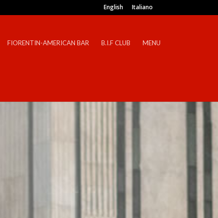
English
Italiano
FIORENTIN-AMERICAN BAR
B.I.F CLUB
MENU