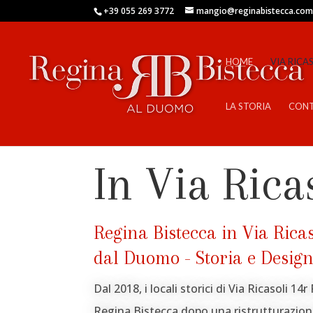
+39 055 269 3772
mangio@reginabistecca.co
HOME
VIA RICA
LA STORIA
CONT
In Via Rica
Regina Bistecca in Via Ricas
dal Duomo - Storia e Desig
Dal 2018, i locali storici di Via Ricasoli 1
Regina Bistecca dopo una ristrutturazion