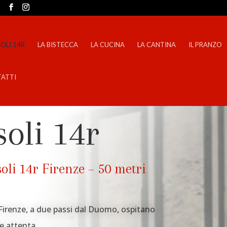
m
SOLI 14R
LA BISTECCA
LA CUCINA
LA CANTINA
IL PRANZO
ATTI
soli 14r
oli 14r Firenze – 50 metri
n
4r Firenze, a due passi dal Duomo, ospitano
e attenta.