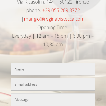
Via Ricasoli n. 14r – 50122 Firenze
phone.
+39 055 269 3772
|
mangio@reginabistecca.com
Opening Time:
Everyday | 12 am – 15 pm | 6,30 pm –
10,30 pm