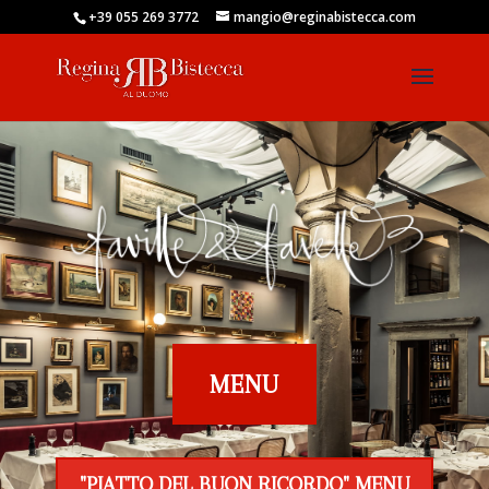
+39 055 269 3772
mangio@reginabistecca.com
MENU
"PIATTO DEL BUON RICORDO" MENU