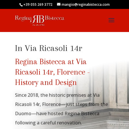
+39 055 269 3772
mangio@reginabistecca.com
In Via Ricasoli 14r
Regina Bistecca at Via
Ricasoli 14r, Florence -
History and Design
Since 2018, the historic premises at Via
Ricasoli 14r, Florence—just steps from the
Duomo—have hosted Regina Bistecca
following a careful renovation.