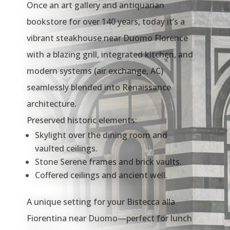
Once an art gallery and antiquarian
bookstore for over 140 years, today it’s a
vibrant steakhouse near Duomo Florence
with a blazing grill, integrated kitchen, and
modern systems (air exchange, AC)
seamlessly blended into Renaissance
architecture.
Preserved historic elements:
Skylight over the dining room and
vaulted ceilings.
Stone Serene frames and brick vaults.
Coffered ceilings and ancient well.
A unique setting for your Bistecca alla
Fiorentina near Duomo—perfect for lunch