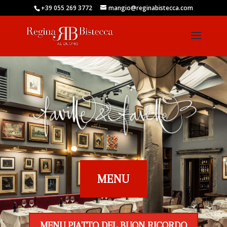
+39 055 269 3772
mangio@reginabistecca.com
MENU
MENU PIATTO DEL BUON RICORDO